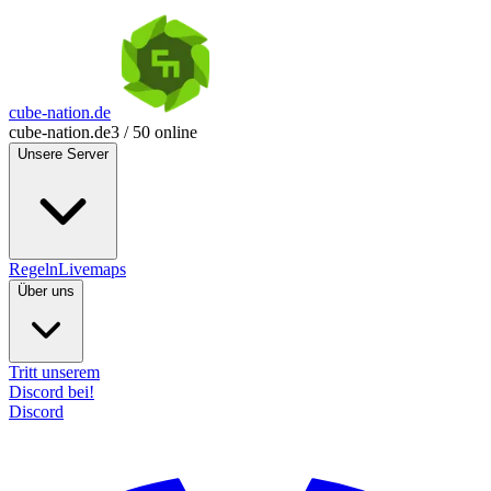
cube-nation.de
cube-nation.de
3 / 50 online
Unsere Server
Regeln
Livemaps
Über uns
Tritt unserem
Discord bei!
Discord