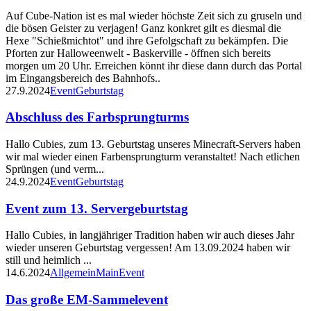
Auf Cube-Nation ist es mal wieder höchste Zeit sich zu gruseln und
die bösen Geister zu verjagen! Ganz konkret gilt es diesmal die
Hexe "Schießmichtot" und ihre Gefolgschaft zu bekämpfen. Die
Pforten zur Halloweenwelt - Baskerville - öffnen sich bereits
morgen um 20 Uhr. Erreichen könnt ihr diese dann durch das Portal
im Eingangsbereich des Bahnhofs..
27.9.2024
Event
Geburtstag
Abschluss des Farbsprungturms
Hallo Cubies, zum 13. Geburtstag unseres Minecraft-Servers haben
wir mal wieder einen Farbensprungturm veranstaltet! Nach etlichen
Sprüngen (und verm...
24.9.2024
Event
Geburtstag
Event zum 13. Servergeburtstag
Hallo Cubies, in langjähriger Tradition haben wir auch dieses Jahr
wieder unseren Geburtstag vergessen! Am 13.09.2024 haben wir
still und heimlich ...
14.6.2024
Allgemein
Main
Event
Das große EM-Sammelevent