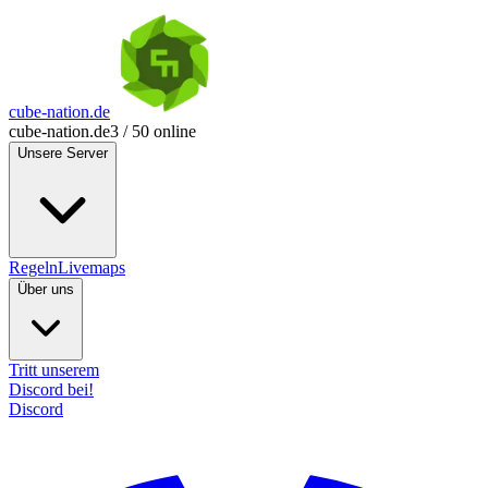
cube-nation.de
cube-nation.de
3 / 50 online
Unsere Server
Regeln
Livemaps
Über uns
Tritt unserem
Discord bei!
Discord