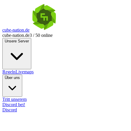
cube-nation.de
cube-nation.de
3 / 50 online
Unsere Server
Regeln
Livemaps
Über uns
Tritt unserem
Discord bei!
Discord