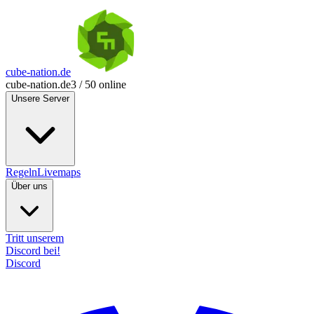
cube-nation.de
cube-nation.de
3 / 50 online
Unsere Server
Regeln
Livemaps
Über uns
Tritt unserem
Discord bei!
Discord