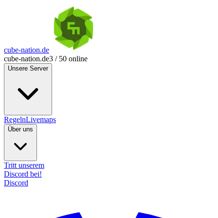
cube-nation.de
cube-nation.de
3 / 50 online
Unsere Server
Regeln
Livemaps
Über uns
Tritt unserem
Discord bei!
Discord