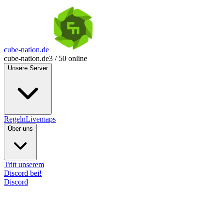
cube-nation.de
cube-nation.de
3 / 50 online
Unsere Server
Regeln
Livemaps
Über uns
Tritt unserem
Discord bei!
Discord