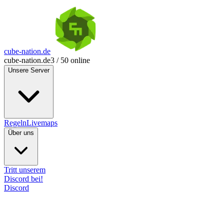
cube-nation.de
cube-nation.de
3 / 50 online
Unsere Server
Regeln
Livemaps
Über uns
Tritt unserem
Discord bei!
Discord