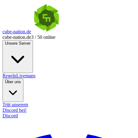
cube-nation.de
cube-nation.de
3 / 50 online
Unsere Server
Regeln
Livemaps
Über uns
Tritt unserem
Discord bei!
Discord