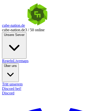
cube-nation.de
cube-nation.de
3 / 50 online
Unsere Server
Regeln
Livemaps
Über uns
Tritt unserem
Discord bei!
Discord