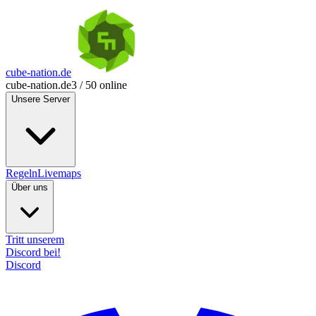
cube-nation.de
cube-nation.de
3 / 50 online
Unsere Server
Regeln
Livemaps
Über uns
Tritt unserem
Discord bei!
Discord