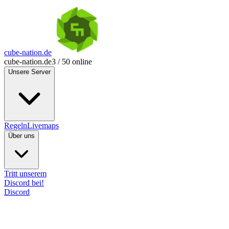
cube-nation.de
cube-nation.de
3 / 50 online
Unsere Server
Regeln
Livemaps
Über uns
Tritt unserem
Discord bei!
Discord