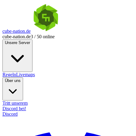
cube-nation.de
cube-nation.de
3 / 50 online
Unsere Server
Regeln
Livemaps
Über uns
Tritt unserem
Discord bei!
Discord