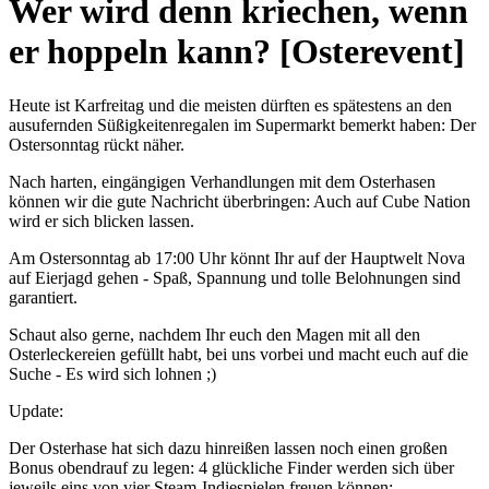
Wer wird denn kriechen, wenn
er hoppeln kann? [Osterevent]
Heute ist Karfreitag und die meisten dürften es spätestens an den
ausufernden Süßigkeitenregalen im Supermarkt bemerkt haben: Der
Ostersonntag rückt näher.
Nach harten, eingängigen Verhandlungen mit dem Osterhasen
können wir die gute Nachricht überbringen: Auch auf Cube Nation
wird er sich blicken lassen.
Am Ostersonntag ab 17:00 Uhr könnt Ihr auf der Hauptwelt Nova
auf Eierjagd gehen - Spaß, Spannung und tolle Belohnungen sind
garantiert.
Schaut also gerne, nachdem Ihr euch den Magen mit all den
Osterleckereien gefüllt habt, bei uns vorbei und macht euch auf die
Suche - Es wird sich lohnen ;)
Update:
Der Osterhase hat sich dazu hinreißen lassen noch einen großen
Bonus obendrauf zu legen: 4 glückliche Finder werden sich über
jeweils eins von vier Steam-Indiespielen freuen können: