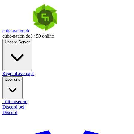
cube-nation.de
cube-nation.de
3 / 50 online
Unsere Server
Regeln
Livemaps
Über uns
Tritt unserem
Discord bei!
Discord