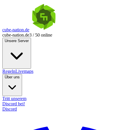
cube-nation.de
cube-nation.de
3 / 50 online
Unsere Server
Regeln
Livemaps
Über uns
Tritt unserem
Discord bei!
Discord