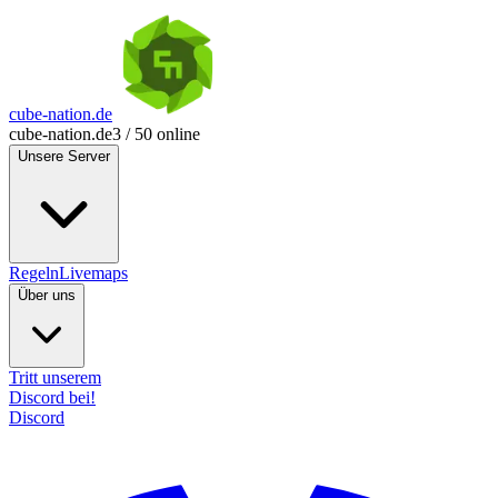
cube-nation.de
cube-nation.de
3 / 50 online
Unsere Server
Regeln
Livemaps
Über uns
Tritt unserem
Discord bei!
Discord