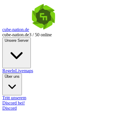
cube-nation.de
cube-nation.de
3 / 50 online
Unsere Server
Regeln
Livemaps
Über uns
Tritt unserem
Discord bei!
Discord