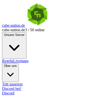
cube-nation.de
cube-nation.de
3 / 50 online
Unsere Server
Regeln
Livemaps
Über uns
Tritt unserem
Discord bei!
Discord