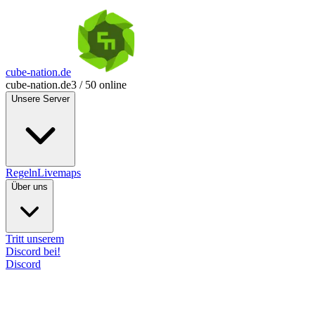
cube-nation.de
cube-nation.de
3 / 50 online
Unsere Server
Regeln
Livemaps
Über uns
Tritt unserem
Discord bei!
Discord