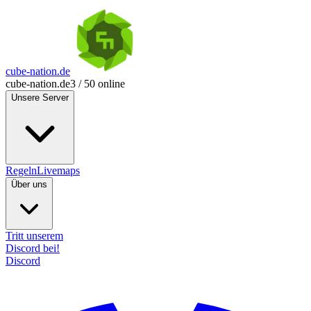
cube-nation.de
cube-nation.de
3 / 50 online
Unsere Server
Regeln
Livemaps
Über uns
Tritt unserem
Discord bei!
Discord