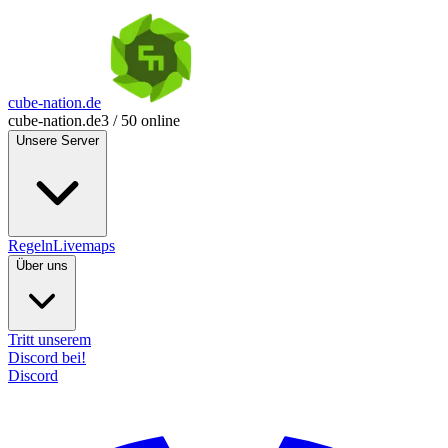
cube-nation.de
cube-nation.de
3 / 50 online
Unsere Server
Regeln
Livemaps
Über uns
Tritt unserem
Discord bei!
Discord