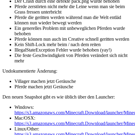
Der Crash durch eine defekte pack.png wurde behoben
Pferde zerstörten nicht mehr die Leine wenn man sie beim
Grass fressen unterbricht
Pferde die geritten werden während man die Welt entläd
können nun wieder bewegt werden
Ein generelles Problem mit unbeweglichen Pferden wurde
behoben
Pferde können nun auch im Creative schnell geritten werden
Kein Shift-Lock mehr beim / nach dem reiten
IllegalStateException Fehler wurde behoben (yay!)
Die feste Geschwindigkeit von Pferden verändert sich nicht
mehr
Undokumentierte Änderung:
Villager machen jetzt Geräusche
Pferde machen jetzt Geräusche
Den neuen Snapshot gibt es wie üblich über den Launcher:
Windows:
https://s3.amazonaws.com/Minecraft.Download/launcher/Mine
Mac/OSX:
https://s3.amazonaws.com/Minecraft.Download/launcher/Mine
Linux/Other:
https://s3.amazonaws.com/Minecraft.Download/launcher/Minec