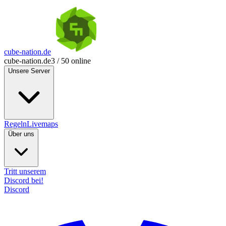
cube-nation.de
cube-nation.de
3 / 50 online
Unsere Server
Regeln
Livemaps
Über uns
Tritt unserem
Discord bei!
Discord