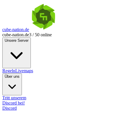
cube-nation.de
cube-nation.de
3 / 50 online
Unsere Server
Regeln
Livemaps
Über uns
Tritt unserem
Discord bei!
Discord