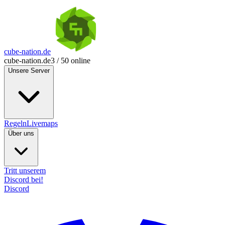
cube-nation.de
cube-nation.de
3 / 50 online
Unsere Server
Regeln
Livemaps
Über uns
Tritt unserem
Discord bei!
Discord