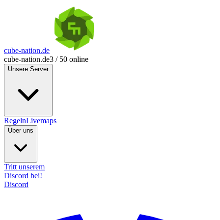
cube-nation.de
cube-nation.de
3 / 50 online
Unsere Server
Regeln
Livemaps
Über uns
Tritt unserem
Discord bei!
Discord