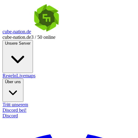
cube-nation.de
cube-nation.de
3 / 50 online
Unsere Server
Regeln
Livemaps
Über uns
Tritt unserem
Discord bei!
Discord