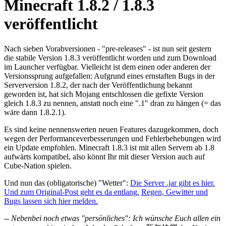
Minecraft 1.8.2 / 1.8.3
veröffentlicht
Nach sieben Vorabversionen - "pre-releases" - ist nun seit gestern
die stabile Version 1.8.3 veröffentlicht worden und zum Download
im Launcher verfügbar. Vielleicht ist dem einen oder anderen der
Versionssprung aufgefallen: Aufgrund eines ernstaften Bugs in der
Serverversion 1.8.2, der nach der Veröffentlichung bekannt
geworden ist, hat sich Mojang entschlossen die gefixte Version
gleich 1.8.3 zu nennen, anstatt noch eine ".1" dran zu hängen (= das
wäre dann 1.8.2.1).
Es sind keine nennenswerten neuen Features dazugekommen, doch
wegen der Performanceverbesserungen und Fehlerbehebungen wird
ein Update empfohlen. Minecraft 1.8.3 ist mit allen Servern ab 1.8
aufwärts kompatibel, also könnt Ihr mit dieser Version auch auf
Cube-Nation spielen.
Und nun das (obligatorische) "Wetter":
Die Server .jar gibt es hier.
Und zum Original-Post geht es da entlang.
Regen, Gewitter und
Bugs lassen sich hier melden.
-- Nebenbei noch etwas "persönliches": Ich wünsche Euch allen ein