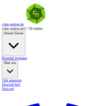
cube-nation.de
cube-nation.de
3 / 50 online
Unsere Server
Regeln
Livemaps
Über uns
Tritt unserem
Discord bei!
Discord