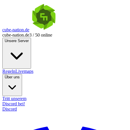
cube-nation.de
cube-nation.de
3 / 50 online
Unsere Server
Regeln
Livemaps
Über uns
Tritt unserem
Discord bei!
Discord