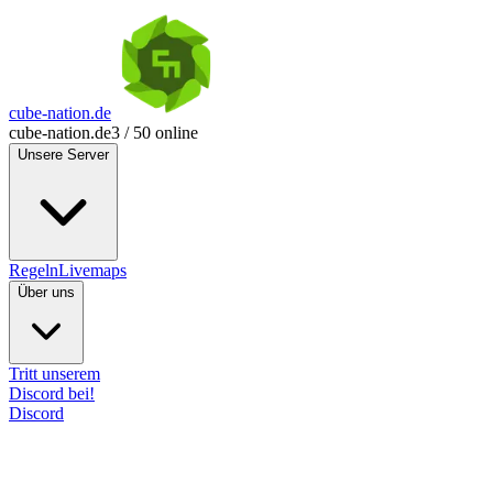
cube-nation.de
cube-nation.de
3 / 50 online
Unsere Server
Regeln
Livemaps
Über uns
Tritt unserem
Discord bei!
Discord