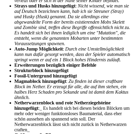
verletzt oder er sich in der Nähe seiner Kinder befindet.
Strays und Husks hinzugefügt
:
Nicht wissend, wie man sie
auf Deutsch bezeichnen kann, hab ich sie Streuner (Stray)
und Husky (Husk) genannt. Da sie allerdings eine
abgewandelte Form der bereits existierenden Mobs Skelett
und Zombie sind, treffen diese Begriffe offensichtlich nicht zu.
Es handelt sich bei ihnen lediglich um eine "Mutation", die
entsteht, wenn die genannten Mobarten unter bestimmten
Voraussetzungen spawnen.
Auto-Jump Möglichkeit
:
Durch eine Umstellmöglichkeit
kann nun dafür gesorgt werden, dass der Spieler automatisch
springt wenn er auf ein 1 Block hohes Hindernis zuläuft.
Erweiterungen bezüglich einiger Befehle
Strukturblock hinzugefügt
Fossil-Untergrund hinzugefügt
Magmablock hinzugefügt
:
Zu finden ist dieser craftbare
Block im Nether. Er erzeugt für alle, die auf ihm stehen, ein
halbes Herz Schaden pro Sekunde und ist damit dem Kaktus
ähnlich.
Netherwarzenblock und rote Netherziegelsteine
hinzugefügt
:_ Es handelt sich bei diesen beiden Blöcken um
mehr oder weniger funktionsloses Baumaterial, dass eher
schön aussehen als spannend sein soll. Der
Netherwarzenblock lässt sich nicht zurück in Netherwarzen
craften_