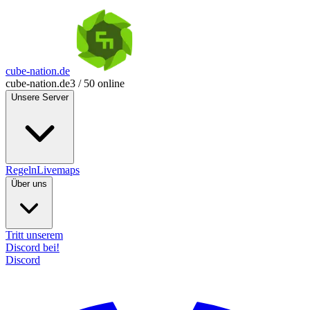
cube-nation.de
cube-nation.de
3 / 50 online
Unsere Server
Regeln
Livemaps
Über uns
Tritt unserem
Discord bei!
Discord