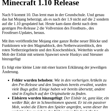
Minecraft 1.10 Release
Nach 9 kommt 10. Das lernt man in der Grundschule. Und genau
das hat Mojang beherzigt, als es nach der 1.9 nicht auf die 2 sondern
auf die 1.10 geupdated hat. Heute kam dann direkt nach dem
gestrigen Pre-Release 2 die Vollversion des Frostburn-, des
Frostfeuer-Updates, heraus.
Mit ihm veröffentlichte Mojang eine ganze Reihe neuer Blöcke und
Funktionen wie den Magmablock, den Netherwarzenblock, den
roten Netherziegelstein und den Knochenblock. Weiterhin wurde als
Mob der Eisbär mit seinem Spawnei sowie Huskys und Streuner
hinzugefügt
Es folgt eine kleine Liste mit einer kurzen Erklärung der jeweiligen
Änderung.
Fehler wurden behoben
:
Wie in den vorherigen Artikeln zu
den Pre-Release und den Snapshots bereits erwähnt, wurden
viele Bugs gefixt. Einige haben wir bereits übersetzt, andere
sind in Englisch auf der Originalseite zu finden
.
Eisbären wurden hinzugefügt
:
Der Eisbär ist, ganz klar, ein
weißer Bär, der in Schneebiomen spawnt. Er ist ein passiver
Mob, wobei die Eltern den Spieler angreifen, wenn dieser ihn