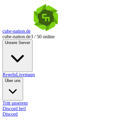
cube-nation.de
cube-nation.de
3 / 50 online
Unsere Server
Regeln
Livemaps
Über uns
Tritt unserem
Discord bei!
Discord