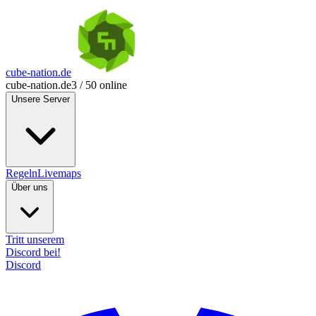
cube-nation.de
cube-nation.de
3 / 50 online
Unsere Server
Regeln
Livemaps
Über uns
Tritt unserem
Discord bei!
Discord