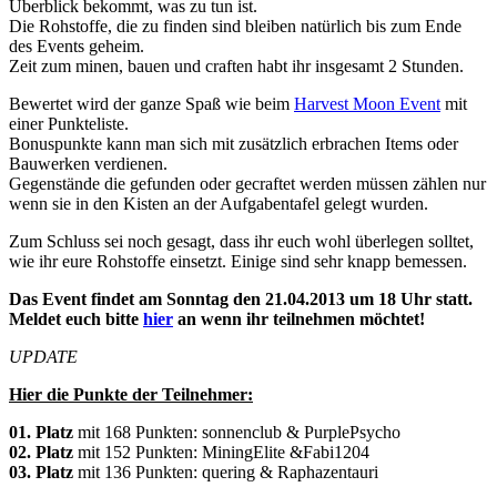
Überblick bekommt, was zu tun ist.
Die Rohstoffe, die zu finden sind bleiben natürlich bis zum Ende
des Events geheim.
Zeit zum minen, bauen und craften habt ihr insgesamt 2 Stunden.
Bewertet wird der ganze Spaß wie beim
Harvest Moon Event
mit
einer Punkteliste.
Bonuspunkte kann man sich mit zusätzlich erbrachen Items oder
Bauwerken verdienen.
Gegenstände die gefunden oder gecraftet werden müssen zählen nur
wenn sie in den Kisten an der Aufgabentafel gelegt wurden.
Zum Schluss sei noch gesagt, dass ihr euch wohl überlegen solltet,
wie ihr eure Rohstoffe einsetzt. Einige sind sehr knapp bemessen.
Das Event findet am Sonntag den 21.04.2013 um 18 Uhr statt.
Meldet euch bitte
hier
an wenn ihr teilnehmen möchtet!
UPDATE
Hier die Punkte der Teilnehmer:
01. Platz
mit 168 Punkten: sonnenclub & PurplePsycho
02. Platz
mit 152 Punkten: MiningElite &Fabi1204
03. Platz
mit 136 Punkten: quering & Raphazentauri