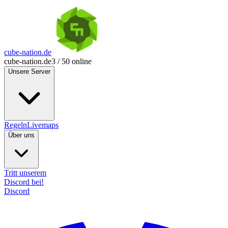
cube-nation.de
cube-nation.de
3 / 50 online
Unsere Server
Regeln
Livemaps
Über uns
Tritt unserem
Discord bei!
Discord