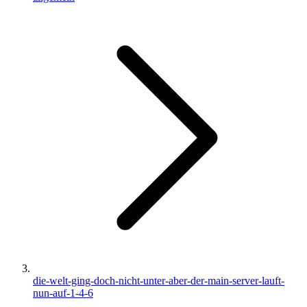
die-welt-ging-doch-nicht-unter-aber-der-main-server-lauft-
nun-auf-1-4-6