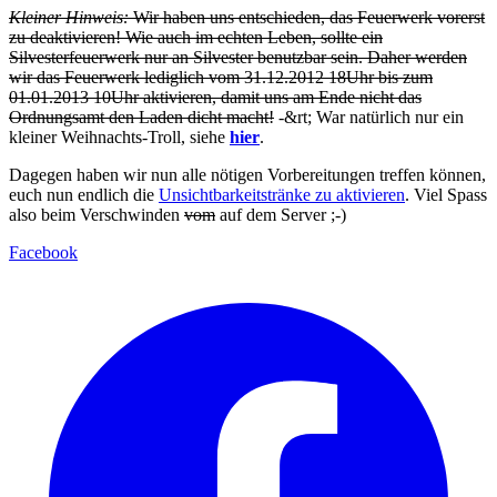
Kleiner Hinweis:
Wir haben uns entschieden, das Feuerwerk vorerst
zu deaktivieren! Wie auch im echten Leben, sollte ein
Silvesterfeuerwerk nur an Silvester benutzbar sein. Daher werden
wir das Feuerwerk lediglich vom 31.12.2012 18Uhr bis zum
01.01.2013 10Uhr aktivieren, damit uns am Ende nicht das
Ordnungsamt den Laden dicht macht!
-&rt; War natürlich nur ein
kleiner Weihnachts-Troll, siehe
hier
.
Dagegen haben wir nun alle nötigen Vorbereitungen treffen können,
euch nun endlich die
Unsichtbarkeitstränke zu aktivieren
. Viel Spass
also beim Verschwinden
vom
auf dem Server ;-)
Facebook