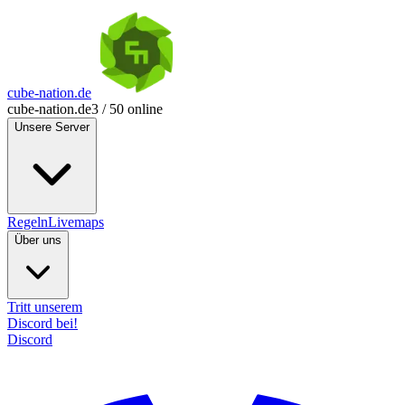
cube-nation.de
cube-nation.de
3 / 50 online
Unsere Server
Regeln
Livemaps
Über uns
Tritt unserem
Discord bei!
Discord