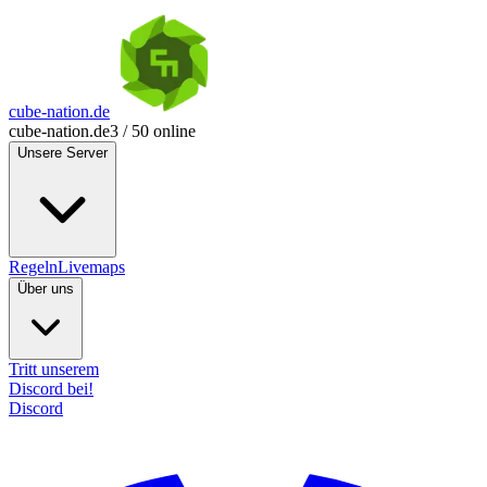
cube-nation.de
cube-nation.de
3 / 50 online
Unsere Server
Regeln
Livemaps
Über uns
Tritt unserem
Discord bei!
Discord