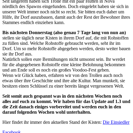
Seit längerem haben sich Trolle mit ein paar Hütten in Nova
nördlich des Spawns eingefunden. Doch eingelebt haben sie sich in
unserer Welt immer noch nicht so recht. Sie bitten euch daher um
Hilfe, ihr Dorf auszubauen, damit auch der Rest der Bewohner ihres
Stammes endlich einziehen kann.
Bis nächsten Donnerstag (also genau 7 Tage lang von nun an)
stellen sie täglich neue Kisten in ihrem Dorf auf, die mit Rohstoffen
zu füllen sind. Welche Rohstoffe gebraucht werden, seht ihr im
Dorf. Um so mehr Rohstoffe abgegeben werden, desto weiter bauen
sie ihr Dorf aus.
Natürlich sollen eure Bemühungen nicht umsonst sein. Ihr werdet
für die abgegebenen Rohstoffe eine kleine Belohnung bekommen
und am Ende soll es noch ein großes Voodoo-Fest geben.
Wenn wir Glück haben, erfahren wir von den Trollen auch noch
etwas über ihre Geschichte und ihre alte Kultur. Man munkelt, sie
besitzen einen Schlüssel zu einer bereits längst vergessenen Welt.
Seit somit auch gespannt was in den nächsten Wochen noch
alles auf euch zu kommt. Wir haben für das Update auf 1.3 und
die Zeit danach einiges vorbereitet und werden euch in den
darauf folgenden Wochen wohl unterhalten.
Hier findet ihr immer den aktuellen Stand der Kisten:
Die Einsiedler
Facebook