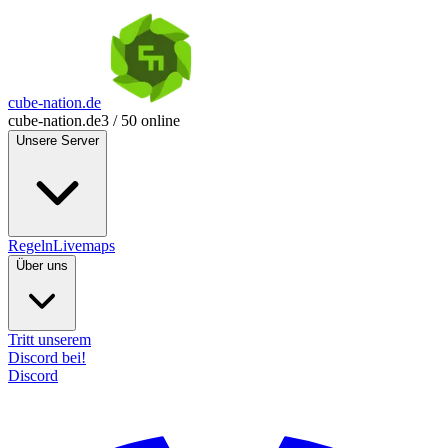
cube-nation.de
cube-nation.de
3 / 50 online
Unsere Server
Regeln
Livemaps
Über uns
Tritt unserem
Discord bei!
Discord