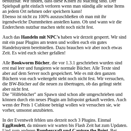
benutzbar. Wir finden, dass diese Kisten zu Mächtig sind. Der
Spielspaß geht einfach verloren wenn man ständig alle seine Items
an jedem Ort nehmen oder speichern kann!
Ebenso ist nicht zu 100% auszuschließen ob man mit ihr
irgendwelche Dummheiten anstellen kann. Ob und wann wir die
Enderchests nutzbar machen steht noch nicht fest.
Auch das
Handeln mit NPC's
haben wir derzeit gesperrt. Wir sind
mit ein paar Plugins am testen und wollen euch ein gutes
Handelssystem bereitstellen. Dazu brauchen wir aber noch etwas
Zeit. Es wird euch sicher gefallen!
Alle
Bookworm Bücher
, die vor 1.3.1 geschrieben wurden sind
erst mal leer und fungieren wie normale Bücher. Alle Texte sind
aber auf dem Server noch gespeichert. Wie es mit den ganzen
Büchern von euch weitergeht steht noch nicht fest. Wir versuchen,
die BW-Bücher auf die neuen zu übertragen, ob das gelingt steht
aber nicht fest.
Die "Hilfebücher" am Spawn sind schon alle umgeschrieben und
können durch ein neues Plugin am Infopoint gekauft werden. Auch
wenn der Preis 1 Cublone beträgt wollen wir versuchen sie, wie
vorher, umsonst anzubieten.
In der Eventwelt fehlen uns derzeit noch 3 Plugins. Einmal
EggRoulett
, da müssen wir warten bis Flash Zeit hat zum Updaten.
Und zum anderen
Bombercraft und Capture the Point
. Bei