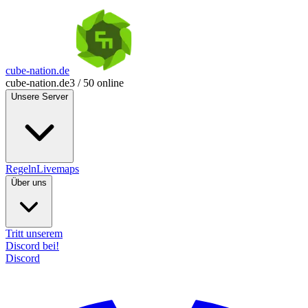
cube-nation.de
cube-nation.de
3 / 50 online
Unsere Server
Regeln
Livemaps
Über uns
Tritt unserem
Discord bei!
Discord