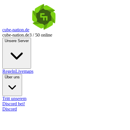
cube-nation.de
cube-nation.de
3 / 50 online
Unsere Server
Regeln
Livemaps
Über uns
Tritt unserem
Discord bei!
Discord