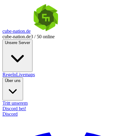
cube-nation.de
cube-nation.de
3 / 50 online
Unsere Server
Regeln
Livemaps
Über uns
Tritt unserem
Discord bei!
Discord