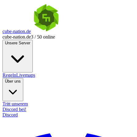
cube-nation.de
cube-nation.de
3 / 50 online
Unsere Server
Regeln
Livemaps
Über uns
Tritt unserem
Discord bei!
Discord