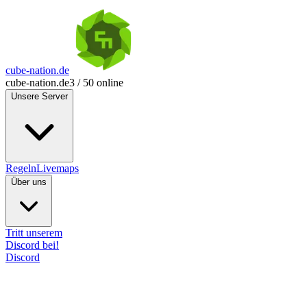
cube-nation.de
cube-nation.de
3 / 50 online
Unsere Server
Regeln
Livemaps
Über uns
Tritt unserem
Discord bei!
Discord