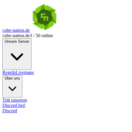
cube-nation.de
cube-nation.de
3 / 50 online
Unsere Server
Regeln
Livemaps
Über uns
Tritt unserem
Discord bei!
Discord